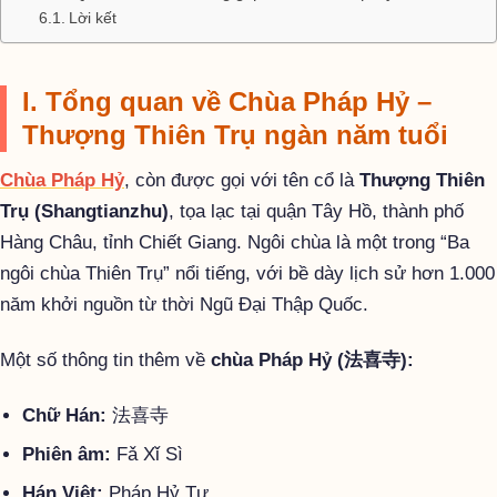
Lời kết
I. Tổng quan về Chùa Pháp Hỷ –
Thượng Thiên Trụ ngàn năm tuổi
Chùa Pháp Hỷ
, còn được gọi với tên cổ là
Thượng Thiên
Trụ (Shangtianzhu)
, tọa lạc tại quận Tây Hồ, thành phố
Hàng Châu, tỉnh Chiết Giang. Ngôi chùa là một trong “Ba
ngôi chùa Thiên Trụ” nổi tiếng, với bề dày lịch sử hơn 1.000
năm khởi nguồn từ thời Ngũ Đại Thập Quốc.
Một số thông tin thêm về
chùa Pháp Hỷ (法喜寺):
Chữ Hán:
法喜寺
Phiên âm:
Fǎ Xǐ Sì
Hán Việt:
Pháp Hỷ Tự