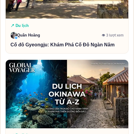
📍 Du lịch
Quân Hoàng
👁 3 lượt xem
✓
Cố đô Gyeongju: Khám Phá Cố Đô Ngàn Năm