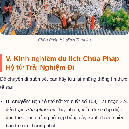
Chùa Pháp Hỷ (Faxi Temple)
V. Kinh nghiệm du lịch Chùa Pháp
Hỷ từ Trải Nghiệm Đi
Để chuyến đi suôn sẻ, bạn hãy lưu lại những thông tin thực
tế sau:
Di chuyển:
Bạn có thể bắt xe buýt số 103, 121 hoặc 324
đến trạm
Shangtianzhu
. Tuy nhiên, việc đi xe đạp điện
dọc theo con đường núi rợp bóng cây xanh được nhiều
bạn trẻ ưa chuộng nhất.