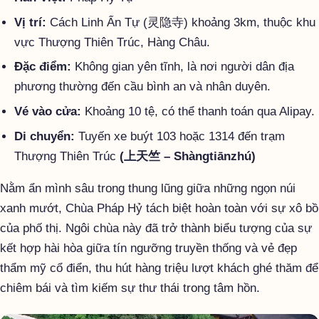
Vị trí:
Cách Linh Ẩn Tự (灵隐寺) khoảng 3km, thuộc khu
vực Thượng Thiên Trúc, Hàng Châu.
Đặc điểm:
Không gian yên tĩnh, là nơi người dân địa
phương thường đến cầu bình an và nhân duyên.
Vé vào cửa:
Khoảng 10 tệ, có thể thanh toán qua Alipay.
Di chuyển:
Tuyến xe buýt 103 hoặc 1314 đến trạm
Thượng Thiên Trúc
(上天竺 – Shàngtiānzhú)
Nằm ẩn mình sâu trong thung lũng giữa những ngọn núi
xanh mướt, Chùa Pháp Hỷ tách biệt hoàn toàn với sự xô bồ
của phố thị. Ngôi chùa này đã trở thành biểu tượng của sự
kết hợp hài hòa giữa tín ngưỡng truyền thống và vẻ đẹp
thẩm mỹ cổ điển, thu hút hàng triệu lượt khách ghé thăm để
chiêm bái và tìm kiếm sự thư thái trong tâm hồn.