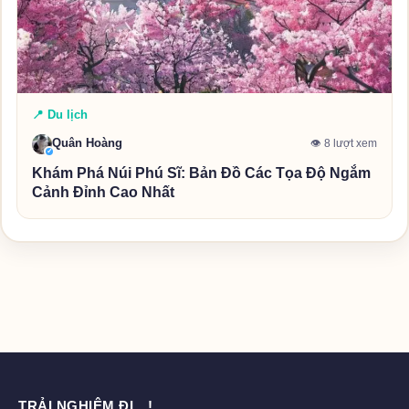
📍 Du lịch
Quân Hoàng
👁 8 lượt xem
✓
Khám Phá Núi Phú Sĩ: Bản Đồ Các Tọa Độ Ngắm
Cảnh Đỉnh Cao Nhất
TRẢI NGHIỆM ĐI…!