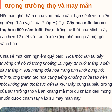
tượng trường thọ và may mắn
Nếu bạn ghé thăm chùa vào mùa xuân, bạn sẽ được chiêm
ngưỡng “báu vật” của Pháp Hỷ Tự:
Cây hoa mộc lan cổ
thụ hơn 500 năm tuổi
. Được trồng từ thời nhà Minh, cây
cao hơn 12 mét với tán lá xòe rộng phủ bóng cả một góc
sân chùa.
Chia sẻ một kinh nghiệm quý báu:
“Hoa mộc lan tại đây
thường chỉ nở rộ trong khoảng 10 ngày từ cuối tháng 3 đến
đầu tháng 4. Khi những đóa hoa trắng tinh khôi bung nở,
mùi hương thanh tao hòa cùng tiếng chuông chùa tạo nên
một không gian thoát tục đến lạ kỳ.”
Đây cũng là biểu tượng
của sự trường thọ và an khang mà mọi du khách đều mong
muốn được chạm tay vào sự may mắn này.