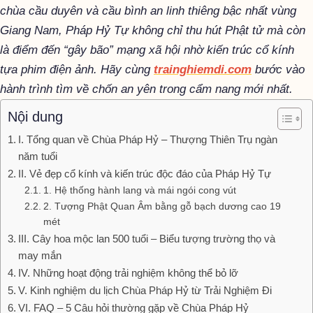
chùa cầu duyên và cầu bình an linh thiêng bậc nhất vùng
Giang Nam, Pháp Hỷ Tự không chỉ thu hút Phật tử mà còn
là điểm đến “gây bão” mạng xã hội nhờ kiến trúc cổ kính
tựa phim điện ảnh. Hãy cùng
trainghiemdi.com
bước vào
hành trình tìm về chốn an yên trong cẩm nang mới nhất.
Nội dung
I. Tổng quan về Chùa Pháp Hỷ – Thượng Thiên Trụ ngàn
năm tuổi
II. Vẻ đẹp cổ kính và kiến trúc độc đáo của Pháp Hỷ Tự
1. Hệ thống hành lang và mái ngói cong vút
2. Tượng Phật Quan Âm bằng gỗ bạch dương cao 19
mét
III. Cây hoa mộc lan 500 tuổi – Biểu tượng trường thọ và
may mắn
IV. Những hoạt động trải nghiệm không thể bỏ lỡ
V. Kinh nghiệm du lịch Chùa Pháp Hỷ từ Trải Nghiệm Đi
VI. FAQ – 5 Câu hỏi thường gặp về Chùa Pháp Hỷ