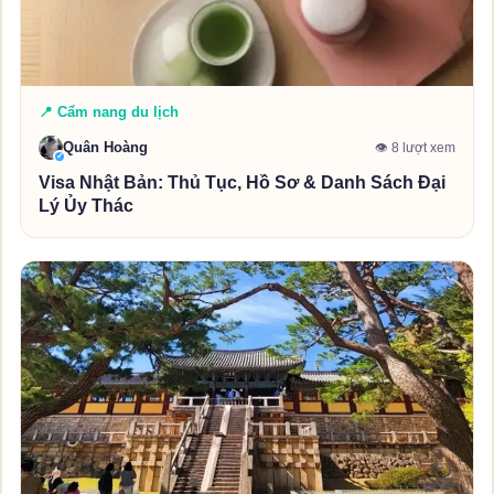
📍 Cẩm nang du lịch
Quân Hoàng
👁 8 lượt xem
✓
Visa Nhật Bản: Thủ Tục, Hồ Sơ & Danh Sách Đại
Lý Ủy Thác