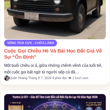
SỐNG TÍCH CỰC - CHỮA LÀNH
Cuộc Gọi Chiều Hè Và Bài Học Đắt Giá Về
Sự “Ổn Định”
Một buổi chiều oi ả, giữa những chênh vênh của tuổi trẻ,
một cuộc gọi bất ngờ từ người sếp cũ đã…
Quân Hoàng
·
Tháng 8 7, 2026
·
9 phút đọc
·
👁 2 lượt xem