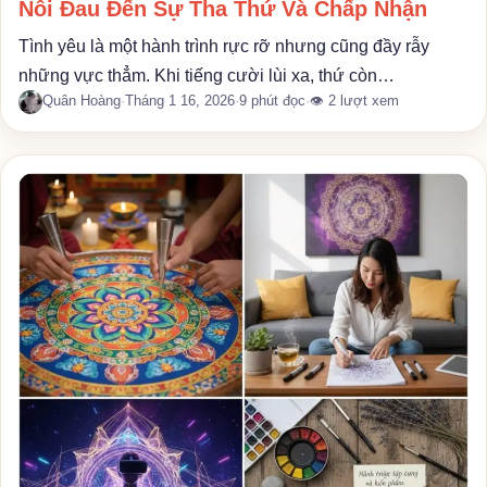
Nỗi Đau Đến Sự Tha Thứ Và Chấp Nhận
Tình yêu là một hành trình rực rỡ nhưng cũng đầy rẫy
những vực thẳm. Khi tiếng cười lùi xa, thứ còn…
Quân Hoàng
·
Tháng 1 16, 2026
·
9 phút đọc
·
👁 2 lượt xem