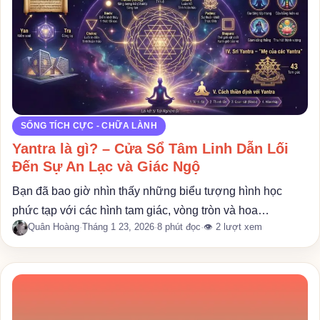
SỐNG TÍCH CỰC - CHỮA LÀNH
Yantra là gì? – Cửa Sổ Tâm Linh Dẫn Lối
Đến Sự An Lạc và Giác Ngộ
Bạn đã bao giờ nhìn thấy những biểu tượng hình học
phức tạp với các hình tam giác, vòng tròn và hoa…
Quân Hoàng
·
Tháng 1 23, 2026
·
8 phút đọc
·
👁 2 lượt xem