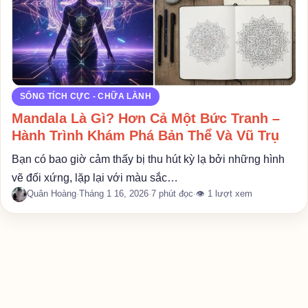
SỐNG TÍCH CỰC - CHỮA LÀNH
Mandala Là Gì? Hơn Cả Một Bức Tranh –
Hành Trình Khám Phá Bản Thể Và Vũ Trụ
Bạn có bao giờ cảm thấy bị thu hút kỳ lạ bởi những hình
vẽ đối xứng, lặp lại với màu sắc…
Quân Hoàng
·
Tháng 1 16, 2026
·
7 phút đọc
·
👁 1 lượt xem