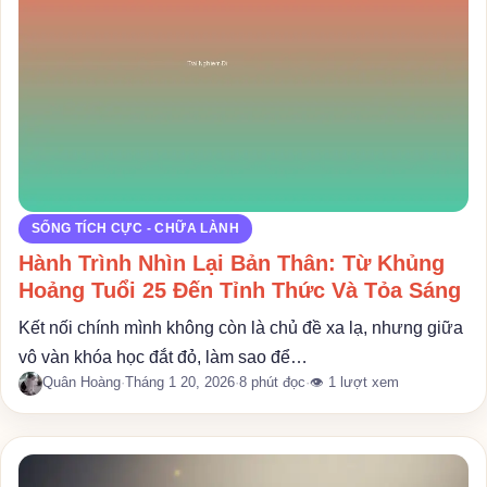
SỐNG TÍCH CỰC - CHỮA LÀNH
Hành Trình Nhìn Lại Bản Thân: Từ Khủng
Hoảng Tuổi 25 Đến Tỉnh Thức Và Tỏa Sáng
Kết nối chính mình không còn là chủ đề xa lạ, nhưng giữa
vô vàn khóa học đắt đỏ, làm sao để…
Quân Hoàng
·
Tháng 1 20, 2026
·
8 phút đọc
·
👁 1 lượt xem