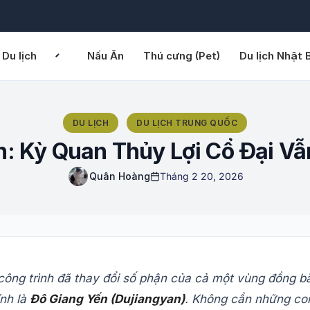
Du lịch
Nấu Ăn
Thú cưng (Pet)
Du lịch Nhật 
DU LỊCH
DU LỊCH TRUNG QUỐC
n: Kỳ Quan Thủy Lợi Cổ Đại Vẫ
Quân Hoàng
Tháng 2 20, 2026
ông trình đã thay đổi số phận của cả một vùng đồng bằ
ính là
Đô Giang Yến (Dujiangyan)
. Không cần những con