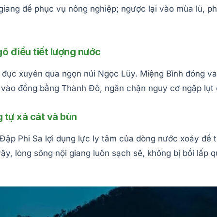
iang để phục vụ nông nghiệp; ngược lại vào mùa lũ, ph
õ điều tiết lượng nước
 đục xuyên qua ngọn núi Ngọc Lũy. Miệng Bình đóng vai
 vào đồng bằng Thành Đô, ngăn chặn nguy cơ ngập lụt 
g tự xả cát và bùn
. Đập Phi Sa lợi dụng lực ly tâm của dòng nước xoáy để 
 vậy, lòng sông nội giang luôn sạch sẽ, không bị bồi l