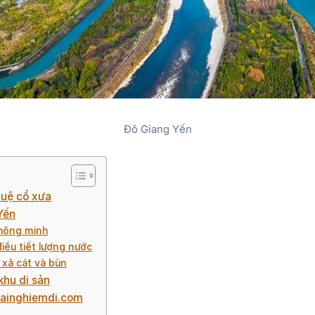
Đô Giang Yến
 tuệ cổ xưa
 Yến
thông minh
iều tiết lượng nước
 xả cát và bùn
khu di sản
trainghiemdi.com