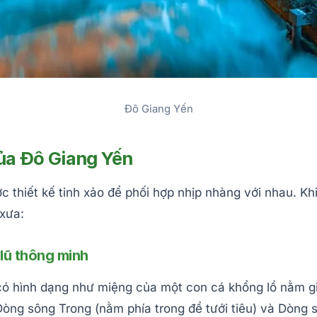
Đô Giang Yến
 của Đô Giang Yến
 thiết kế tinh xảo để phối hợp nhịp nhàng với nhau. Kh
 xưa:
 lũ thông minh
 có hình dạng như miệng của một con cá khổng lồ nằm 
òng sông Trong (nằm phía trong để tưới tiêu) và Dòng s