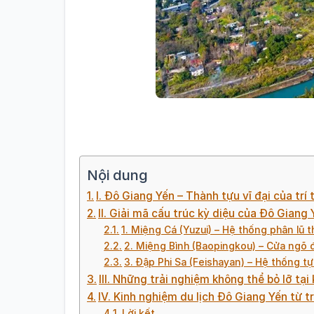
Nội dung
I. Đô Giang Yến – Thành tựu vĩ đại của trí
II. Giải mã cấu trúc kỳ diệu của Đô Giang
1. Miệng Cá (Yuzui) – Hệ thống phân lũ 
2. Miệng Bình (Baopingkou) – Cửa ngõ đ
3. Đập Phi Sa (Feishayan) – Hệ thống tự
III. Những trải nghiệm không thể bỏ lỡ tại 
IV. Kinh nghiệm du lịch Đô Giang Yến từ 
Lời kết