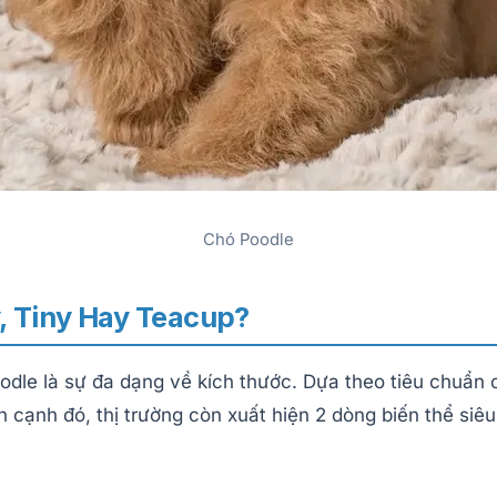
Chó Poodle
y, Tiny Hay Teacup?
dle là sự đa dạng về kích thước. Dựa theo tiêu chuẩn c
 cạnh đó, thị trường còn xuất hiện 2 dòng biến thể siê