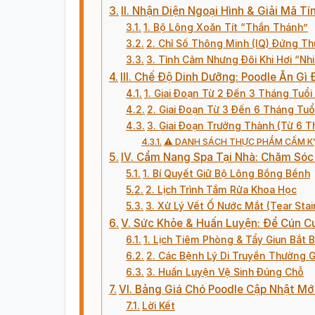
II. Nhận Diện Ngoại Hình & Giải Mã T
1. Bộ Lông Xoăn Tít “Thần Thánh”
2. Chỉ Số Thông Minh (IQ) Đứng Th
3. Tình Cảm Nhưng Đôi Khi Hơi “Nh
III. Chế Độ Dinh Dưỡng: Poodle Ăn G
1. Giai Đoạn Từ 2 Đến 3 Tháng Tuổi
2. Giai Đoạn Từ 3 Đến 6 Tháng Tuổ
3. Giai Đoạn Trưởng Thành (Từ 6 T
⚠️ DANH SÁCH THỰC PHẨM CẤM K
IV. Cẩm Nang Spa Tại Nhà: Chăm Sóc
1. Bí Quyết Giữ Bộ Lông Bồng Bềnh
2. Lịch Trình Tắm Rửa Khoa Học
3. Xử Lý Vết Ố Nước Mắt (Tear Stai
V. Sức Khỏe & Huấn Luyện: Để Cún C
1. Lịch Tiêm Phòng & Tẩy Giun Bắt 
2. Các Bệnh Lý Di Truyền Thường 
3. Huấn Luyện Vệ Sinh Đúng Chỗ
VI. Bảng Giá Chó Poodle Cập Nhật Mớ
Lời Kết