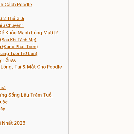
ính Cách Poodle
ứ 2 Thế Giới
iều Chuyện”
ì Để Khỏe Mạnh Lông Mượt?
 (Sau Khi Tách Mẹ)
i (Đang Phát Triển)
háng Tuổi Trở Lên)
Ỵ TỐI ĐA
 Lông, Tai & Mắt Cho Poodle
ns)
ưng Sống Lâu Trăm Tuổi
Buộc
Gặp
i Nhất 2026