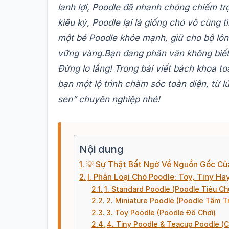
lanh lợi, Poodle đã nhanh chóng chiếm trọ
kiêu kỳ, Poodle lại là giống chó vô cùng
một bé Poodle khỏe mạnh, giữ cho bộ lông
vững vàng.
Bạn đang phân vân không biết
Đừng lo lắng! Trong bài viết bách khoa t
bạn một lộ trình chăm sóc toàn diện, từ 
sen” chuyên nghiệp nhé!
Nội dung
💡 Sự Thật Bất Ngờ Về Nguồn Gốc Củ
I. Phân Loại Chó Poodle: Toy, Tiny H
1. Standard Poodle (Poodle Tiêu Ch
2. Miniature Poodle (Poodle Tầm T
3. Toy Poodle (Poodle Đồ Chơi)
4. Tiny Poodle & Teacup Poodle (