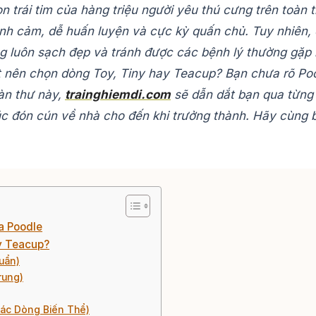
n trái tim của hàng triệu người yêu thú cưng trên toàn t
 tình cảm, dễ huấn luyện và cực kỳ quấn chủ. Tuy nhiên
 luôn sạch đẹp và tránh được các bệnh lý thường gặp lạ
 nên chọn dòng Toy, Tiny hay Teacup? Bạn chưa rõ Pood
oàn thư này,
trainghiemdi.com
sẽ dẫn dắt bạn qua từng
lúc đón cún về nhà cho đến khi trưởng thành. Hãy cùng b
a Poodle
ay Teacup?
uẩn)
rung)
Các Dòng Biến Thể)