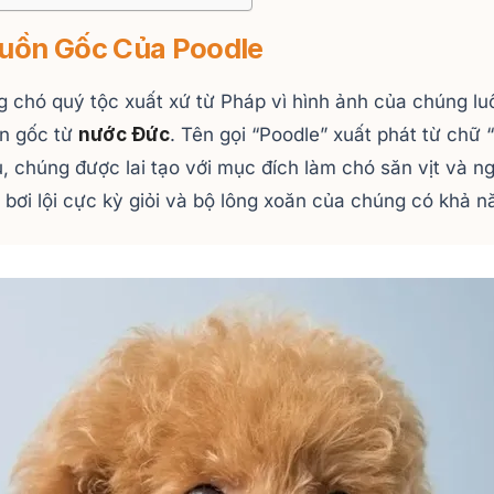
guồn Gốc Của Poodle
 chó quý tộc xuất xứ từ Pháp vì hình ảnh của chúng luôn
ồn gốc từ
nước Đức
. Tên gọi “Poodle” xuất phát từ chữ 
u, chúng được lai tạo với mục đích làm chó săn vịt và n
e bơi lội cực kỳ giỏi và bộ lông xoăn của chúng có khả 