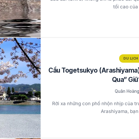
tối cao củ
DU LỊCH
Cầu Togetsukyo (Arashiyama)
Qua” Giữ
Quân Hoàn
Rời xa những con phố nhộn nhịp của tr
Arashiyama, bạn