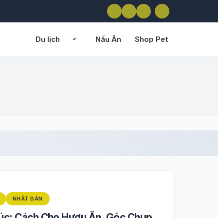
Du lịch
Nấu Ăn
Shop Pet
NHẬT BẢN
úc: Cách Cho Hươu Ăn, Góc Chụp