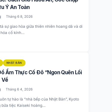
ưu Ý An Toàn
g
Tháng 6 8, 2026
ả sự giao hòa giữa thiên nhiên hoang dã và di
 hóa cổ kính…
NHẬT BẢN
 Đồ Ẩm Thực Cố Đô “Ngon Quên Lối
Về
g
Tháng 6 4, 2026
uôn tự hào là “nhà bếp của Nhật Bản”, Kyoto
g bữa tiệc Kaiseki hoàng…