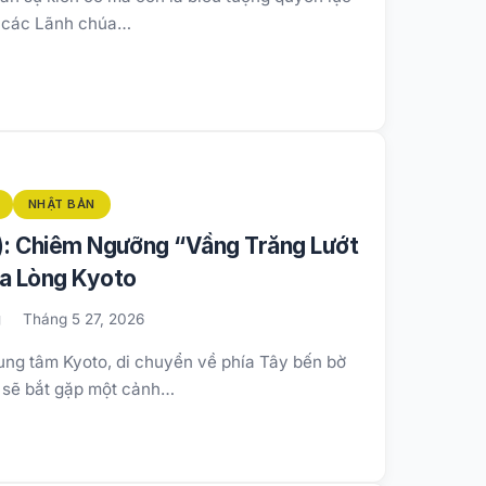
a các Lãnh chúa…
NHẬT BẢN
: Chiêm Ngưỡng “Vầng Trăng Lướt
a Lòng Kyoto
g
Tháng 5 27, 2026
ung tâm Kyoto, di chuyển về phía Tây bến bờ
 sẽ bắt gặp một cảnh…