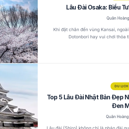
Lâu Đài Osaka: Biểu T
Quân Hoàn
Khi đặt chân đến vùng Kansai, ngoà
Dotonbori hay vui chơi thỏa 
DU LỊCH
Top 5 Lâu Đài Nhật Bản Đẹp N
Đen 
Quân Hoàng
Lâu đài (Shiro) không chỉ là pháo đài q