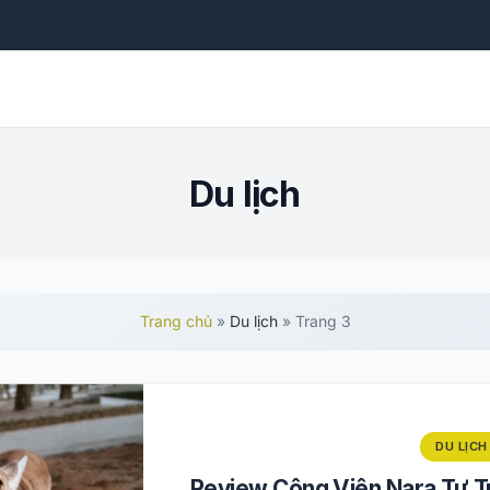
Du lịch
Trang chủ
»
Du lịch
»
Trang 3
DU LỊCH
Review Công Viên Nara Tự T