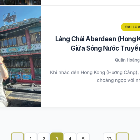
ĐÀI LO
Làng Chài Aberdeen (Hong 
Giữa Sóng Nước Truyền
Quân Hoàng
Khi nhắc đến Hong Kong (Hương Cảng), n
choáng ngợp với n
Phân
trang
1
2
3
4
5
…
13