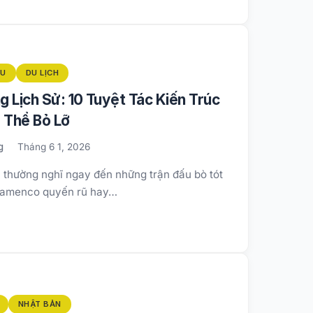
ÂU
DU LỊCH
 Lịch Sử: 10 Tuyệt Tác Kiến Trúc
 Thể Bỏ Lỡ
g
Tháng 6 1, 2026
 thường nghĩ ngay đến những trận đấu bò tót
 Flamenco quyến rũ hay…
NHẬT BẢN