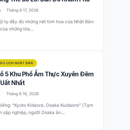
g
Tháng 6 17, 2026
i tụ đầy đủ những nét tinh hoa của Nhật Bản:
 của những tòa…
DU LỊCH NHẬT BẢN
Đồ 5 Khu Phố Ẩm Thực Xuyên Đêm
Uất Nhất
g
Tháng 6 16, 2026
 tiếng: “Kyoto Kidaore, Osaka Kuidaore” (Tạm
n sập nghiệp, người Osaka ăn…