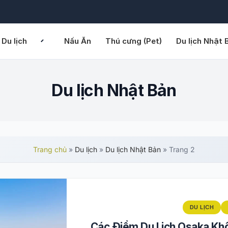
Du lịch
Nấu Ăn
Thú cưng (Pet)
Du lịch Nhật 
Du lịch Nhật Bản
Trang chủ
»
Du lịch
»
Du lịch Nhật Bản
»
Trang 2
DU LỊCH
Các Điểm Du Lịch Osaka Kh