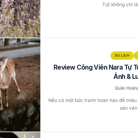
Tự) không chỉ l
DU LỊCH
Review Công Viên Nara Tự T
Ảnh & L
Quân Hoàn
Nếu có một bức tranh hoàn hảo để miêu t
sản văn