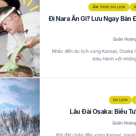
ẨM THỰC DU LỊCH
D
Đi Nara Ăn Gì? Lưu Ngay Bản
Quân Hoàn
Nhắc đến du lịch vùng Kansai, Osaka l
kiêu hãnh với nhữn
DU LỊCH
Lâu Đài Osaka: Biểu T
Quân Hoàn
Khi đặt chân đến vùng Kansai, ngoà