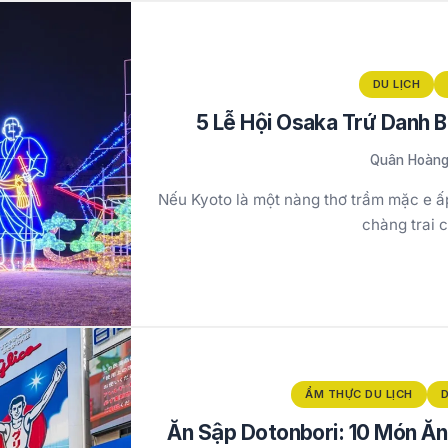
DU LỊCH
5 Lễ Hội Osaka Trứ Danh B
Quân Hoàn
Nếu Kyoto là một nàng thơ trầm mặc e ấp
chàng trai 
ẨM THỰC DU LỊCH
D
Ăn Sập Dotonbori: 10 Món Ăn