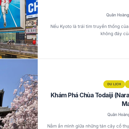
Quân Hoàn
Nếu Kyoto là trái tim truyền thống của
không đáy củ
DU LỊCH
Khám Phá Chùa Todaiji (Nara
M
Quân Hoàn
Nằm ẩn mình giữa những tán cây cổ thụ