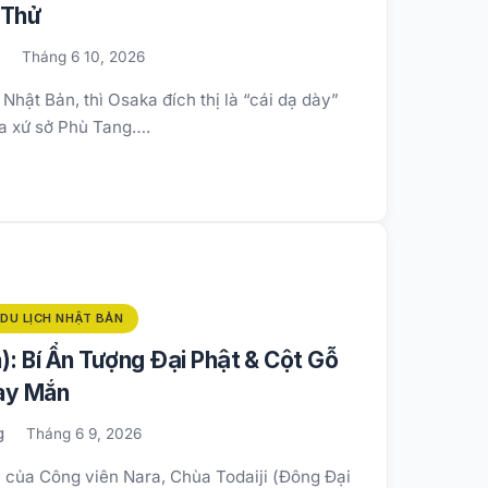
Thử
g
Tháng 6 10, 2026
 Nhật Bản, thì Osaka đích thị là “cái dạ dày”
a xứ sở Phù Tang….
DU LỊCH NHẬT BẢN
): Bí Ẩn Tượng Đại Phật & Cột Gỗ
ay Mắn
g
Tháng 6 9, 2026
 của Công viên Nara, Chùa Todaiji (Đông Đại