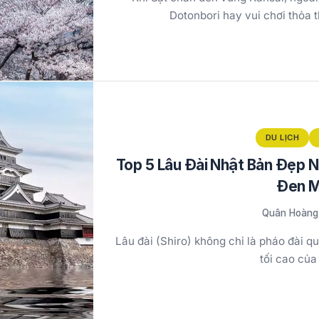
Dotonbori hay vui chơi thỏa 
DU LỊCH
Top 5 Lâu Đài Nhật Bản Đẹp N
Đen 
Quân Hoàng
Lâu đài (Shiro) không chỉ là pháo đài q
tối cao củ