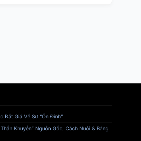
c Đắt Giá Về Sự “Ổn Định”
n Thần Khuyển” Nguồn Gốc, Cách Nuôi & Bảng