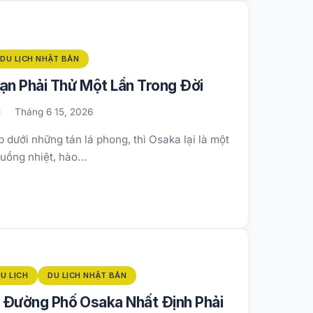
DU LỊCH NHẬT BẢN
ạn Phải Thử Một Lần Trong Đời
g
Tháng 6 15, 2026
 dưới những tán lá phong, thì Osaka lại là một
cuồng nhiệt, hào…
U LỊCH
DU LỊCH NHẬT BẢN
 Đường Phố Osaka Nhất Định Phải