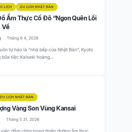
U LỊCH
DU LỊCH NHẬT BẢN
 Đồ Ẩm Thực Cố Đô “Ngon Quên Lối
Về
g
Tháng 6 4, 2026
uôn tự hào là “nhà bếp của Nhật Bản”, Kyoto
g bữa tiệc Kaiseki hoàng…
DU LỊCH NHẬT BẢN
ượng Vàng Son Vùng Kansai
g
Tháng 5 31, 2026
i việc đắm chìm trong thiên đường ẩm thực