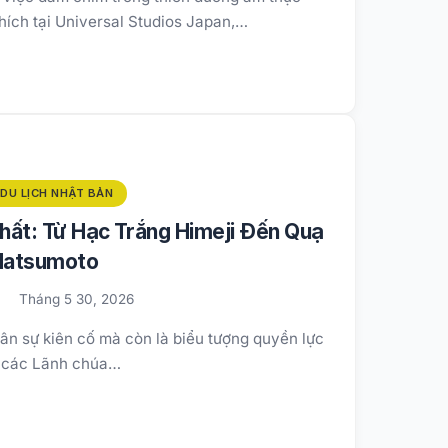
thích tại Universal Studios Japan,…
DU LỊCH NHẬT BẢN
hất: Từ Hạc Trắng Himeji Đến Quạ
Matsumoto
Tháng 5 30, 2026
uân sự kiên cố mà còn là biểu tượng quyền lực
a các Lãnh chúa…