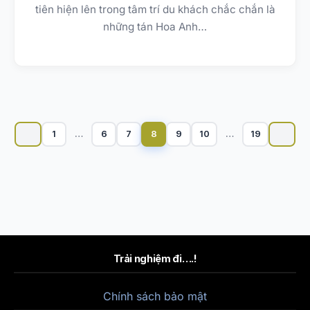
tiên hiện lên trong tâm trí du khách chắc chắn là
những tán Hoa Anh…
Phân
trang
1
…
6
7
8
9
10
…
19
bài
viết
Trải nghiệm đi….!
Chính sách bảo mật