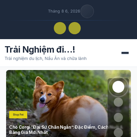
Tháng 8 6, 2026
Trải Nghiệm đi…!
Menu
Trải nghiệm du lịch, Nấu Ăn và chữa lành
Shop Pet
Chó Corgi “Đại Sứ Chân Ngắn”: Đặc Điểm, Cách Nuôi &
C
Bảng Giá Mới Nhất
Đ