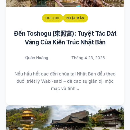
DU LỊCH
NHẬT BẢN
Đền Toshogu (東照宮): Tuyệt Tác Dát
Vàng Của Kiến Trúc Nhật Bản
Quân Hoàng
Tháng 4 23, 2026
Nếu hầu hết các đền chùa tại Nhật Bản đều theo
đuổi triết lý Wabi-sabi – đề cao sự giản dị, mộc
mạc và tĩnh…