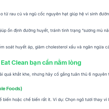
o từ rau củ và ngũ cốc nguyên hạt giúp hệ vi sinh đườn
úp ổn định đường huyết, tránh tình trạng “sương mù não
ểm soát huyết áp, giảm cholesterol xấu và ngăn ngừa c
a Eat Clean bạn cần nằm lòng
ải quá khắt khe, nhưng hãy cố gắng tuân thủ 6 nguyên t
ole Foods)
ến hoặc chế biến rất ít. Ví dụ: Chọn ngô tươi thay vì 