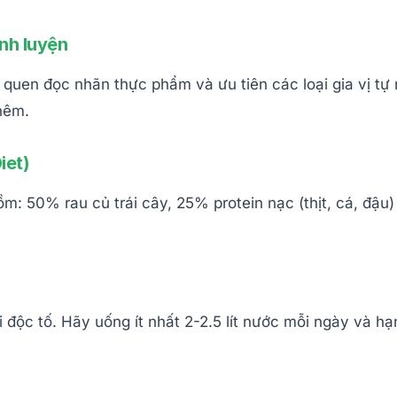
inh luyện
i quen đọc nhãn thực phẩm và ưu tiên các loại gia vị tự 
nêm.
iet)
m: 50% rau củ trái cây, 25% protein nạc (thịt, cá, đậ
độc tố. Hãy uống ít nhất 2-2.5 lít nước mỗi ngày và hạn