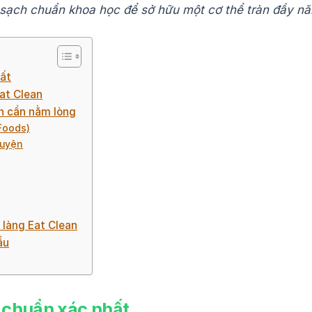
sạch chuẩn khoa học để sở hữu một cơ thể tràn đầy n
hất
Eat Clean
ạn cần nằm lòng
Foods)
luyện
 làng Eat Clean
ầu
ĩa chuẩn xác nhất