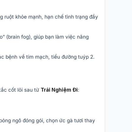
g ruột khỏe mạnh, hạn chế tình trạng đầy
” (brain fog), giúp bạn làm việc năng
ác bệnh về tim mạch, tiểu đường tuýp 2.
ắc cốt lõi sau từ
Trải Nghiệm Đi
:
bỏng ngô đóng gói, chọn ức gà tươi thay