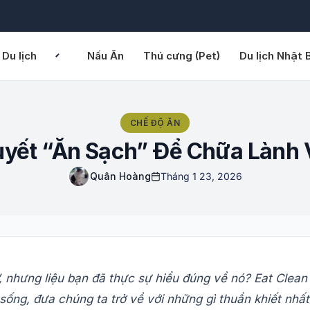
Du lịch
Nấu Ăn
Thú cưng (Pet)
Du lịch Nhật 
CHẾ ĐỘ ĂN
 Quyết “Ăn Sạch” Để Chữa Làn
Quân Hoàng
Tháng 1 23, 2026
, nhưng liệu bạn đã thực sự hiểu đúng về nó? Eat Clea
sống, đưa chúng ta trở về với những gì thuần khiết nhấ