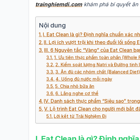
trainghiemdi.com
khám phá bí quyết ăn 
Nội dung
I. Eat Clean là gì? Định nghĩa chuẩn xác n
II. Lợi ích vượt trội khi theo đuổi lối sống 
III. 6 Nguyên tắc “Vàng” của Eat Clean b
1. Ưu tiên thực phẩm toàn phần (Whole 
2. Kiểm soát lượng Natri và Đường tinh 
3. Ăn đủ các nhóm chất (Balanced Diet)
4. Uống đủ nước mỗi ngày
5. Chia nhỏ bữa ăn
6. Lắng nghe cơ thể
IV. Danh sách thực phẩm “Siêu sao” trong
V. Lộ trình Eat Clean cho người mới bắt đ
Lời kết từ Trải Nghiệm Đi
I. Eat Clean là gì? Định ngh