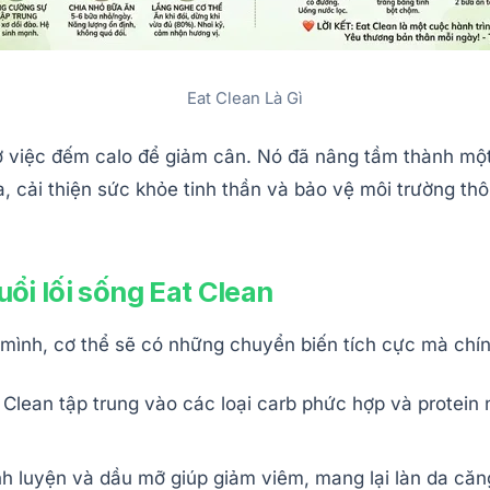
Eat Clean Là Gì
ở việc đếm calo để giảm cân. Nó đã nâng tầm thành mộ
óa, cải thiện sức khỏe tinh thần và bảo vệ môi trường 
 đuổi lối sống Eat Clean
 mình, cơ thể sẽ có những chuyển biến tích cực mà chín
 Clean tập trung vào các loại carb phức hợp và protein
nh luyện và dầu mỡ giúp giảm viêm, mang lại làn da căn