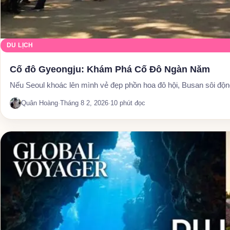
DU LỊCH
Cố đô Gyeongju: Khám Phá Cố Đô Ngàn Năm
Nếu Seoul khoác lên mình vẻ đẹp phồn hoa đô hội, Busan sôi đ
Quân Hoàng
·
Tháng 8 2, 2026
·
10 phút đọc