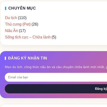
CHUYÊN MỤC
Du lịch
(110)
Thú cưng (Pet)
(26)
Nấu Ăn
(17)
Sống tích cực – Chữa lành
(5)
ĐĂNG KÝ NHẬN TIN
Mẹo du lịch, công thức nấu ăn và câu chuyện chữa lành mới nhất, 
Đăng ký