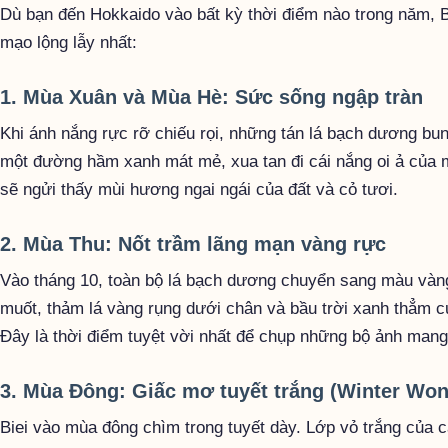
Dù bạn đến Hokkaido vào bất kỳ thời điểm nào trong năm, 
mạo lộng lẫy nhất:
1. Mùa Xuân và Mùa Hè: Sức sống ngập tràn
Khi ánh nắng rực rỡ chiếu rọi, những tán lá bạch dương b
một đường hầm xanh mát mẻ, xua tan đi cái nắng oi ả của m
sẽ ngửi thấy mùi hương ngai ngái của đất và cỏ tươi.
2. Mùa Thu: Nốt trầm lãng mạn vàng rực
Vào tháng 10, toàn bộ lá bạch dương chuyển sang màu vàn
muốt, thảm lá vàng rụng dưới chân và bầu trời xanh thẳm 
Đây là thời điểm tuyệt vời nhất để chụp những bộ ảnh mang
3. Mùa Đông: Giấc mơ tuyết trắng (Winter Won
Biei vào mùa đông chìm trong tuyết dày. Lớp vỏ trắng của 