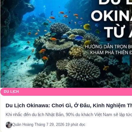
DU LỊCH
Du Lịch Okinawa: Chơi Gì, Ở Đâu, Kinh Nghiệm 
Khi nhắc đến du lịch Nhật Bản, 90% du khách Việt Nam sẽ lập t
Quân Hoàng
·
Tháng 7 29, 2026
·
19 phút đọc