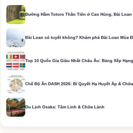
Đường Hầm Totoro Thần Tiên ở Cao Hùng, Đài Loan
Đài Loan có tuyết không? Khám phá Đài Loan Mùa 
Top 10 Quốc Gia Giàu Nhất Châu Âu: Bảng Xếp Hạng
Chế Độ Ăn DASH 2026: Bí Quyết Hạ Huyết Áp & Chữ
Du Lịch Osaka: Tâm Linh & Chữa Lành