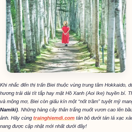
Khi nhắc đến thị trấn Biei thuộc vùng trung tâm Hokkaido,
hương trải dài tít tắp hay mặt Hồ Xanh (Aoi Ike) huyền bí. 
và mộng mơ, Biei còn giấu kín một “nốt trầm” tuyệt mỹ ma
Namiki)
. Những hàng cây thân trắng muốt vươn cao lên bầu
ảnh. Hãy cùng
trainghiemdi.com
tản bộ dưới tán lá xạc xà
nang được cập nhật mới nhất dưới đây!