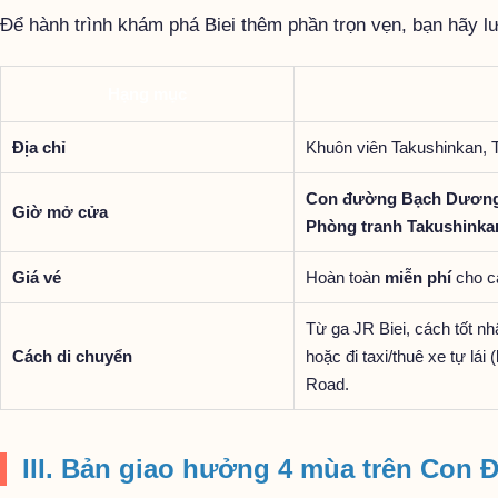
Để hành trình khám phá Biei thêm phần trọn vẹn, bạn hãy lưu
Hạng mục
Địa chỉ
Khuôn viên Takushinkan, T
Con đường Bạch Dươn
Giờ mở cửa
Phòng tranh Takushinka
Giá vé
Hoàn toàn
miễn phí
cho cả
Từ ga JR Biei, cách tốt nh
Cách di chuyển
hoặc đi taxi/thuê xe tự l
Road.
III. Bản giao hưởng 4 mùa trên Co