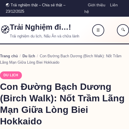
Giới thiệu
Liên
🌏 Trải nghiệm thật – Chia sẻ thật –
23/12/2025
hệ
Trải Nghiệm đi…!
🧭
🔍
☰
Trải nghiệm du lịch, Nấu Ăn và chữa lành
Trang chủ
/
Du lịch
/
Con Đường Bạch Dương (Birch Walk): Nốt Trầm
Lãng Mạn Giữa Lòng Biei Hokkaido
DU LỊCH
Con Đường Bạch Dương
(Birch Walk): Nốt Trầm Lãng
Mạn Giữa Lòng Biei
Hokkaido