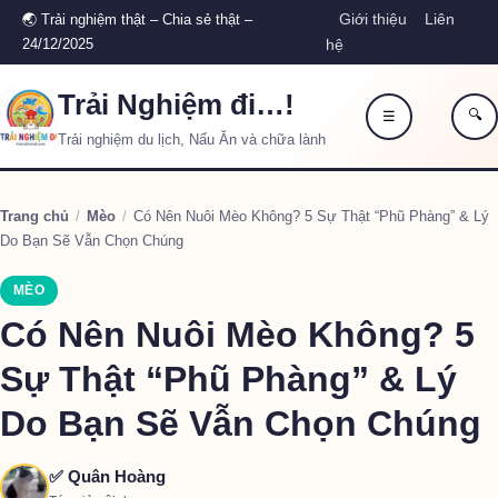
Giới thiệu
Liên
🌏 Trải nghiệm thật – Chia sẻ thật –
24/12/2025
hệ
Trải Nghiệm đi…!
🔍
☰
Trải nghiệm du lịch, Nấu Ăn và chữa lành
Trang chủ
/
Mèo
/
Có Nên Nuôi Mèo Không? 5 Sự Thật “Phũ Phàng” & Lý
Do Bạn Sẽ Vẫn Chọn Chúng
MÈO
Có Nên Nuôi Mèo Không? 5
Sự Thật “Phũ Phàng” & Lý
Do Bạn Sẽ Vẫn Chọn Chúng
✅ Quân Hoàng