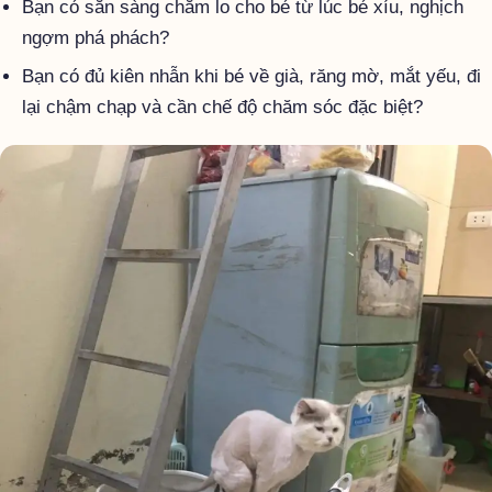
Bạn có sẵn sàng chăm lo cho bé từ lúc bé xíu, nghịch
ngợm phá phách?
Bạn có đủ kiên nhẫn khi bé về già, răng mờ, mắt yếu, đi
lại chậm chạp và cần chế độ chăm sóc đặc biệt?