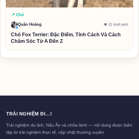
📍 Chó
Quân Hoàng
👁 11 lượt xem
✓
Chó Fox Terrier: Đặc Điểm, Tính Cách Và Cách
Chăm Sóc Từ A Đến Z
TRẢI NGHIỆM ĐI…!
Trải nghiệm du lịch, Nấu Ăn và chữa lành — nội dung được biên
tập từ trải nghiệm thực tế, cập nhật thường xuyên.