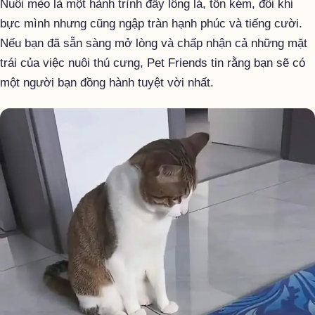
Nuôi mèo là một hành trình đầy lông lá, tốn kém, đôi khi
bực mình nhưng cũng ngập tràn hạnh phúc và tiếng cười.
Nếu bạn đã sẵn sàng mở lòng và chấp nhận cả những mặt
trái của việc nuôi thú cưng, Pet Friends tin rằng bạn sẽ có
một người bạn đồng hành tuyệt vời nhất.