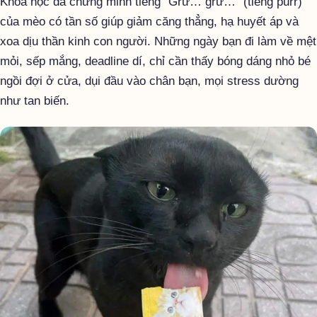
Khoa học đã chứng minh tiếng “Grừ… grừ…” (tiếng purr)
của mèo có tần số giúp giảm căng thẳng, hạ huyết áp và
xoa dịu thần kinh con người. Những ngày bạn đi làm về mệt
mỏi, sếp mắng, deadline dí, chỉ cần thấy bóng dáng nhỏ bé
ngồi đợi ở cửa, dụi đầu vào chân bạn, mọi stress dường
như tan biến.