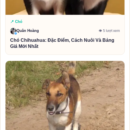
📍 Chó
Quân Hoàng
👁 5 lượt xem
✓
Chó Chihuahua: Đặc Điểm, Cách Nuôi Và Bảng
Giá Mới Nhất