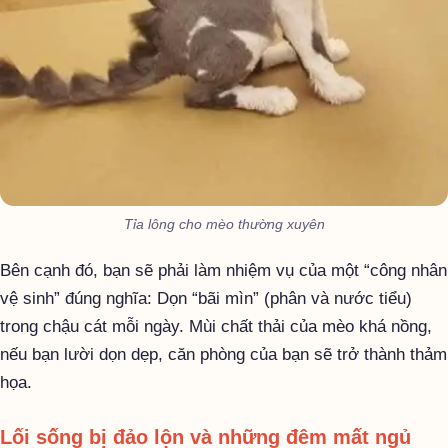
Tỉa lông cho mèo thường xuyên
Bên cạnh đó, bạn sẽ phải làm nhiệm vụ của một “công nhân
vệ sinh” đúng nghĩa: Dọn “bãi mìn” (phân và nước tiểu)
trong chậu cát mỗi ngày. Mùi chất thải của mèo khá nồng,
nếu bạn lười dọn dẹp, căn phòng của bạn sẽ trở thành thảm
họa.
Lối sống bị đảo lộn và những đêm mất ngủ