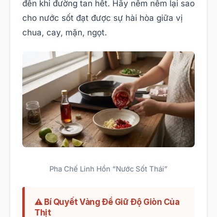
đến khi đường tan hết. Hãy nêm nếm lại sao
cho nước sốt đạt được sự hài hòa giữa vị
chua, cay, mặn, ngọt.
Pha Chế Linh Hồn “Nước Sốt Thái”
⚠️ Bí Quyết Vàng Để Giữ Độ Giòn Của
Thịt