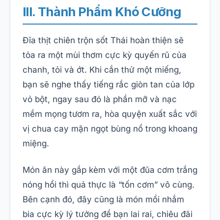
III. Thành Phẩm Khó Cưỡng
Đĩa thịt chiên trộn sốt Thái hoàn thiện sẽ
tỏa ra một mùi thơm cực kỳ quyến rũ của
chanh, tỏi và ớt. Khi cắn thử một miếng,
bạn sẽ nghe thấy tiếng rắc giòn tan của lớp
vỏ bột, ngay sau đó là phần mỡ và nạc
mềm mọng tươm ra, hòa quyện xuất sắc với
vị chua cay mặn ngọt bùng nổ trong khoang
miệng.
Món ăn này gắp kèm với một đũa cơm trắng
nóng hổi thì quả thực là “tốn cơm” vô cùng.
Bên cạnh đó, đây cũng là món mồi nhắm
bia cực kỳ lý tưởng để bạn lai rai, chiêu đãi