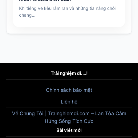
Khi tiếng ve kêu râm ran và những tia nắng chói
chang…
Trải nghiệm đi….!
Chính sách bảo mật
Liên hệ
Về Chúng Tôi | Trainghiemdi.com – Lan Tỏa Cảm
Hứng Sống Tích Cực
Bài viết mới