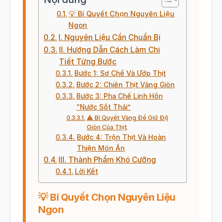
💡 Bí Quyết Chọn Nguyên Liệu
Ngon
I. Nguyên Liệu Cần Chuẩn Bị
II. Hướng Dẫn Cách Làm Chi
Tiết Từng Bước
Bước 1: Sơ Chế Và Ướp Thịt
Bước 2: Chiên Thịt Vàng Giòn
Bước 3: Pha Chế Linh Hồn
“Nước Sốt Thái”
⚠️ Bí Quyết Vàng Để Giữ Độ
Giòn Của Thịt
Bước 4: Trộn Thịt Và Hoàn
Thiện Món Ăn
III. Thành Phẩm Khó Cưỡng
Lời Kết
💡 Bí Quyết Chọn Nguyên Liệu
Ngon