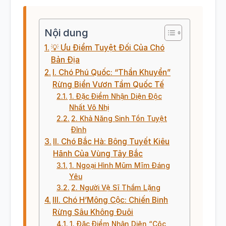
Nội dung
💡 Ưu Điểm Tuyệt Đối Của Chó
Bản Địa
I. Chó Phú Quốc: “Thần Khuyển”
Rừng Biển Vươn Tầm Quốc Tế
1. Đặc Điểm Nhận Diện Độc
Nhất Vô Nhị
2. Khả Năng Sinh Tồn Tuyệt
Đỉnh
II. Chó Bắc Hà: Bông Tuyết Kiêu
Hãnh Của Vùng Tây Bắc
1. Ngoại Hình Mũm Mĩm Đáng
Yêu
2. Người Vệ Sĩ Thầm Lặng
III. Chó H’Mông Cộc: Chiến Binh
Rừng Sâu Không Đuôi
1. Đặc Điểm Nhận Diện “Cộc