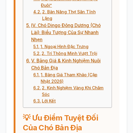
Đuôi”
2. Bản Năng Thợ Săn Tĩnh
Lặng
IV. Chó Dingo Đông Dương (Chó
Lài): Biểu Tượng Của Sự Nhanh
Nhẹn
1. Ngoại Hình Đặc Trưng
2. Trí Thông Minh Vượt Trội
V. Bảng Giá & Kinh Nghiệm Nuôi
Chó Bản Địa
1. Bảng Giá Tham Khảo (Cập
Nhật 2026)
2. Kinh Nghiệm Vàng Khi Chăm
Sóc
Lời Kết
💡 Ưu Điểm Tuyệt Đối
Của Chó Bản Địa