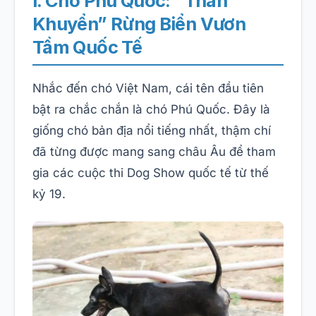
I. Chó Phú Quốc: “Thần
Khuyển” Rừng Biển Vươn
Tầm Quốc Tế
Nhắc đến chó Việt Nam, cái tên đầu tiên
bật ra chắc chắn là chó Phú Quốc. Đây là
giống chó bản địa nổi tiếng nhất, thậm chí
đã từng được mang sang châu Âu để tham
gia các cuộc thi Dog Show quốc tế từ thế
kỷ 19.