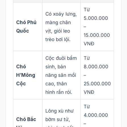
Từ
Có xoáy lưng,
5.000.000
Chó Phú
màng chân
–
Quốc
vịt, giỏi leo
15.000.000
trèo bơi lội.
VNĐ
Cộc đuôi bẩm
Từ
Chó
sinh, bản
8.000.000
H’Mông
năng săn mồi
–
Cộc
cao, thân
25.000.000
hình rắn rỏi.
VNĐ
Từ
Lông xù như
4.000.000
Chó Bắc
bờm sư tử,
–