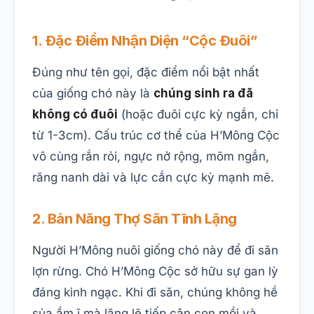
1. Đặc Điểm Nhận Diện “Cộc Đuôi”
Đúng như tên gọi, đặc điểm nổi bật nhất
của giống chó này là
chúng sinh ra đã
không có đuôi
(hoặc đuôi cực kỳ ngắn, chỉ
từ 1-3cm). Cấu trúc cơ thể của H’Mông Cộc
vô cùng rắn rỏi, ngực nở rộng, mõm ngắn,
răng nanh dài và lực cắn cực kỳ mạnh mẽ.
2. Bản Năng Thợ Săn Tĩnh Lặng
Người H’Mông nuôi giống chó này để đi săn
lợn rừng. Chó H’Mông Cộc sở hữu sự gan lỳ
đáng kinh ngạc. Khi đi săn, chúng không hề
sủa ầm ĩ mà lặng lẽ tiếp cận con mồi và