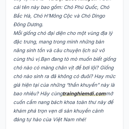
cái tên này bao gồm: Chó Phú Quốc, Chó
Bắc Hà, Chó H’Mông Cộc và Chó Dingo
Đông Dương.
Mỗi giống chó đại diện cho một vùng địa lý
đặc trưng, mang trong mình những bản
năng sinh tồn và câu chuyện lịch sử vô
cùng thú vị.
Bạn đang tò mò muốn biết giống
chó nào có màng chân vịt để bơi lội? Giống
chó nào sinh ra đã không có đuôi? Hay mức
giá hiện tại của những “thần khuyển” này là
bao nhiêu? Hãy cùng
trainghiemdi.com
mở
cuốn cẩm nang bách khoa toàn thư này để
khám phá trọn vẹn di sản khuyển cảnh
đáng tự hào của Việt Nam nhé!