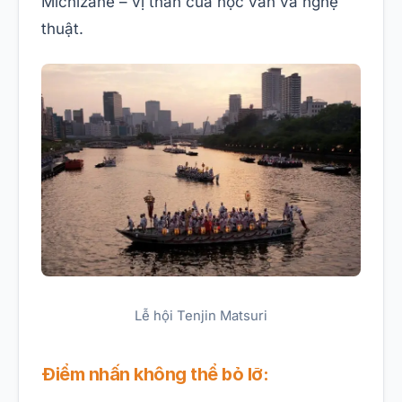
Michizane – vị thần của học vấn và nghệ
thuật.
Lễ hội Tenjin Matsuri
Điểm nhấn không thể bỏ lỡ: