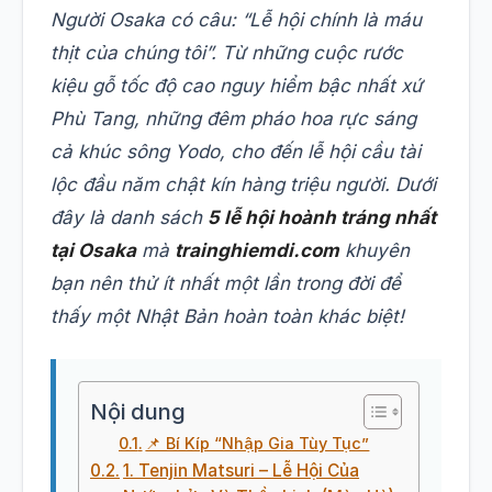
Người Osaka có câu: “Lễ hội chính là máu
thịt của chúng tôi”. Từ những cuộc rước
kiệu gỗ tốc độ cao nguy hiểm bậc nhất xứ
Phù Tang, những đêm pháo hoa rực sáng
cả khúc sông Yodo, cho đến lễ hội cầu tài
lộc đầu năm chật kín hàng triệu người. Dưới
đây là danh sách
5 lễ hội hoành tráng nhất
tại Osaka
mà
trainghiemdi.com
khuyên
bạn nên thử ít nhất một lần trong đời để
thấy một Nhật Bản hoàn toàn khác biệt!
Nội dung
📌 Bí Kíp “Nhập Gia Tùy Tục”
1. Tenjin Matsuri – Lễ Hội Của