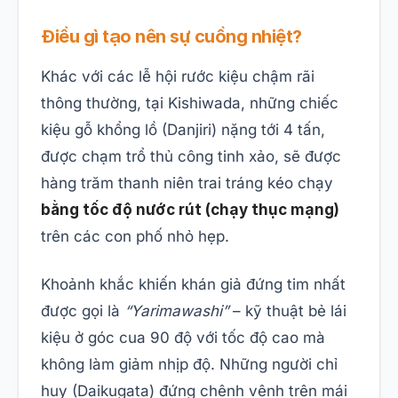
Điều gì tạo nên sự cuồng nhiệt?
Khác với các lễ hội rước kiệu chậm rãi
thông thường, tại Kishiwada, những chiếc
kiệu gỗ khổng lồ (Danjiri) nặng tới 4 tấn,
được chạm trổ thủ công tinh xảo, sẽ được
hàng trăm thanh niên trai tráng kéo chạy
bằng tốc độ nước rút (chạy thục mạng)
trên các con phố nhỏ hẹp.
Khoảnh khắc khiến khán giả đứng tim nhất
được gọi là
“Yarimawashi”
– kỹ thuật bẻ lái
kiệu ở góc cua 90 độ với tốc độ cao mà
không làm giảm nhịp độ. Những người chỉ
huy (Daikugata) đứng chênh vênh trên mái