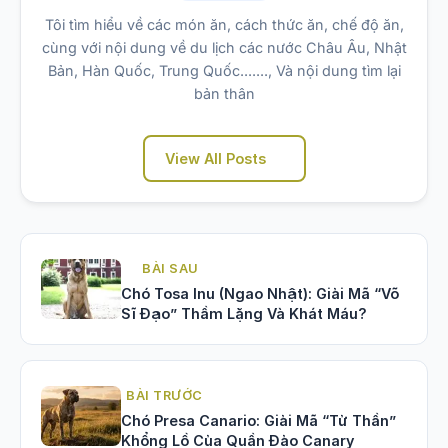
Tôi tìm hiểu về các món ăn, cách thức ăn, chế độ ăn,
cùng với nội dung về du lịch các nước Châu Âu, Nhật
Bản, Hàn Quốc, Trung Quốc......., Và nội dung tìm lại
bản thân
View All Posts
BÀI SAU
Chó Tosa Inu (Ngao Nhật): Giải Mã “Võ
Sĩ Đạo” Thầm Lặng Và Khát Máu?
BÀI TRƯỚC
Chó Presa Canario: Giải Mã “Tử Thần”
Khổng Lồ Của Quần Đảo Canary