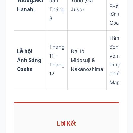
Yodogawa
đầu
Yodo (Ga
quy mô
Hanabi
Tháng
Juso)
lớn nhất
8
Osaka.
Hàng triệ
Tháng
đèn LED
Lễ hội
Đại lộ
11 –
và nghệ
Ánh Sáng
Midosuji &
Tháng
thuật trìn
Osaka
Nakanoshima
12
chiếu 3D
Mapping.
Lời Kết