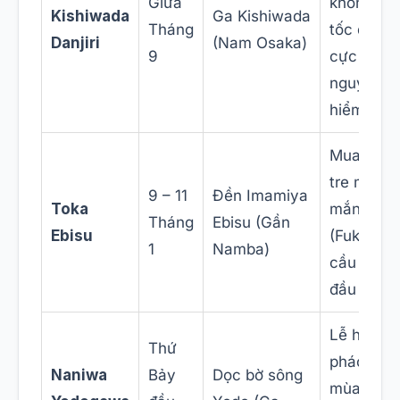
Giữa
khổng lồ
Kishiwada
Ga Kishiwada
Tháng
tốc độ ca
Danjiri
(Nam Osaka)
9
cực kỳ
nguy
hiểm.
Mua càn
tre may
9 – 11
Đền Imamiya
Toka
mắn
Tháng
Ebisu (Gần
Ebisu
(Fukuzas
1
Namba)
cầu tài lộ
đầu năm.
Lễ hội
Thứ
pháo hoa
Naniwa
Bảy
Dọc bờ sông
mùa hè