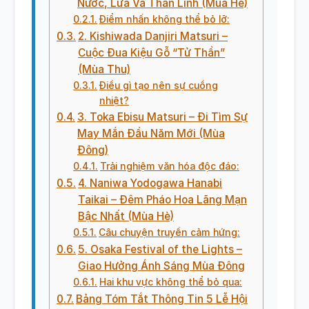
Nước, Lửa Và Thần Linh (Mùa Hè)
Điểm nhấn không thể bỏ lỡ:
2. Kishiwada Danjiri Matsuri –
Cuộc Đua Kiệu Gỗ “Tử Thần”
(Mùa Thu)
Điều gì tạo nên sự cuồng
nhiệt?
3. Toka Ebisu Matsuri – Đi Tìm Sự
May Mắn Đầu Năm Mới (Mùa
Đông)
Trải nghiệm văn hóa độc đáo:
4. Naniwa Yodogawa Hanabi
Taikai – Đêm Pháo Hoa Lãng Mạn
Bậc Nhất (Mùa Hè)
Câu chuyện truyền cảm hứng:
5. Osaka Festival of the Lights –
Giao Hưởng Ánh Sáng Mùa Đông
Hai khu vực không thể bỏ qua:
Bảng Tóm Tắt Thông Tin 5 Lễ Hội