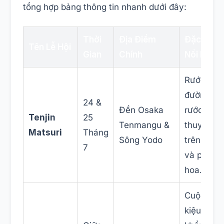
tổng hợp bảng thông tin nhanh dưới đây:
Thời
Địa Điểm
Đặc Điể
Tên Lễ Hội
Gian
Chính
Nổi Bật
Rước kiệ
đường bộ
24 &
Đền Osaka
rước
Tenjin
25
Tenmangu &
thuyền
Matsuri
Tháng
Sông Yodo
trên sông
7
và pháo
hoa.
Cuộc đua
kiệu gỗ