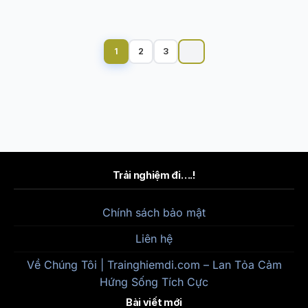
Phân
trang
1
2
3
bài
viết
Trải nghiệm đi….!
Chính sách bảo mật
Liên hệ
Về Chúng Tôi | Trainghiemdi.com – Lan Tỏa Cảm
Hứng Sống Tích Cực
Bài viết mới